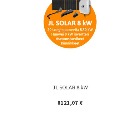
JL SOLAR 8 kW
JL SOLAR 8 kW
8121,07 €
Lisätiedot ja tilaaminen