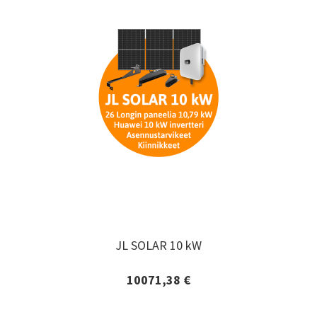
JL SOLAR 10 kW
JL SOLAR 10 kW
10071,38 €
Lisätiedot ja tilaaminen