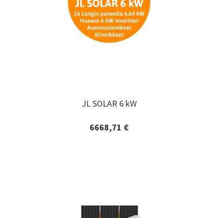
JL SOLAR 6 kW
JL SOLAR 6 kW
6668,71 €
Lisätiedot ja tilaaminen