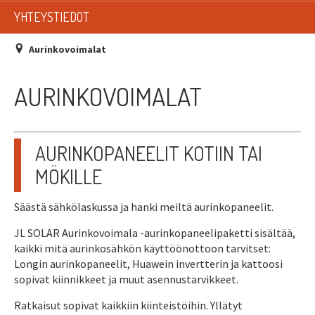
LISTAT
YHTEYSTIEDOT
SADEVESIJÄRJESTELMÄT
Aurinkovoimalat
KATTOTURVATUOTTEET
AURINKOVOIMALAT
TIKASTUOTTEET
KATTOLUUKUT JA KATTOLÄPIVIENNIT
AURINKOPANEELIT KOTIIN TAI
MÖKILLE
TARVIKKEET
Säästä sähkölaskussa ja hanki meiltä aurinkopaneelit.
TARJOUSTUOTTEET
JL SOLAR Aurinkovoimala -aurinkopaneelipaketti sisältää,
PYYDÄ TARJOUS ASENNUKSESTA
kaikki mitä aurinkosähkön käyttöönottoon tarvitset:
Longin aurinkopaneelit, Huawein invertterin ja kattoosi
sopivat kiinnikkeet ja muut asennustarvikkeet.
Ratkaisut sopivat kaikkiin kiinteistöihin. Yllätyt