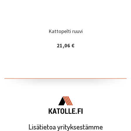
Kattopelti ruuvi
Kattopelti ruuvi
21,06 €
Lisätiedot ja tilaaminen
Lisätietoa yrityksestämme