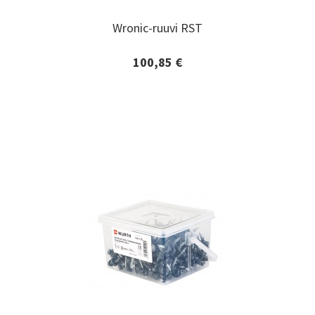
Wronic-ruuvi RST
Wronic-ruuvi RST
100,85 €
Lisätiedot ja tilaaminen