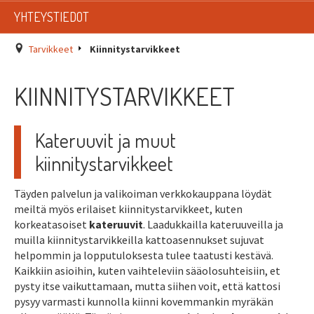
LISTAT
YHTEYSTIEDOT
SADEVESIJÄRJESTELMÄT
Tarvikkeet
Kiinnitystarvikkeet
KATTOTURVATUOTTEET
KIINNITYSTARVIKKEET
TIKASTUOTTEET
Kateruuvit ja muut
KATTOLUUKUT JA KATTOLÄPIVIENNIT
kiinnitystarvikkeet
TARVIKKEET
Täyden palvelun ja valikoiman verkkokauppana löydät
meiltä myös erilaiset kiinnitystarvikkeet, kuten
TARJOUSTUOTTEET
korkeatasoiset
kateruuvit
. Laadukkailla kateruuveilla ja
muilla kiinnitystarvikkeilla kattoasennukset sujuvat
PYYDÄ TARJOUS ASENNUKSESTA
helpommin ja lopputuloksesta tulee taatusti kestävä.
Kaikkiin asioihin, kuten vaihteleviin sääolosuhteisiin, et
pysty itse vaikuttamaan, mutta siihen voit, että kattosi
pysyy varmasti kunnolla kiinni kovemmankin myräkän