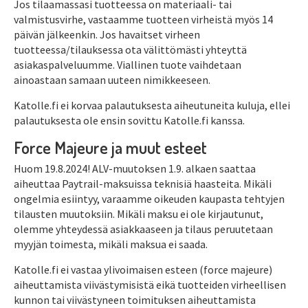
Jos tilaamassasi tuotteessa on materiaali- tai
valmistusvirhe, vastaamme tuotteen virheistä myös 14
päivän jälkeenkin. Jos havaitset virheen
tuotteessa/tilauksessa ota välittömästi yhteyttä
asiakaspalveluumme. Viallinen tuote vaihdetaan
ainoastaan samaan uuteen nimikkeeseen.
Katolle.fi ei korvaa palautuksesta aiheutuneita kuluja, ellei
palautuksesta ole ensin sovittu Katolle.fi kanssa.
Force Majeure ja muut esteet
Huom 19.8.2024! ALV-muutoksen 1.9. alkaen saattaa
aiheuttaa Paytrail-maksuissa teknisiä haasteita. Mikäli
ongelmia esiintyy, varaamme oikeuden kaupasta tehtyjen
tilausten muutoksiin. Mikäli maksu ei ole kirjautunut,
olemme yhteydessä asiakkaaseen ja tilaus peruutetaan
myyjän toimesta, mikäli maksua ei saada.
Katolle.fi ei vastaa ylivoimaisen esteen (force majeure)
aiheuttamista viivästymisistä eikä tuotteiden virheellisen
kunnon tai viivästyneen toimituksen aiheuttamista