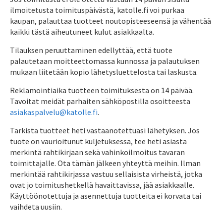
ilmoitetusta toimituspäivästä, katolle.fi voi purkaa
kaupan, palauttaa tuotteet noutopisteeseensä ja vähentää
kaikki tästä aiheutuneet kulut asiakkaalta.
Tilauksen peruuttaminen edellyttää, että tuote
palautetaan moitteettomassa kunnossa ja palautuksen
mukaan liitetään kopio lähetysluettelosta tai laskusta.
Reklamointiaika tuotteen toimituksesta on 14 päivää.
Tavoitat meidät parhaiten sähköpostilla osoitteesta
asiakaspalvelu@katolle.fi
.
Tarkista tuotteet heti vastaanotettuasi lähetyksen. Jos
tuote on vaurioitunut kuljetuksessa, tee heti asiasta
merkintä rahtikirjaan sekä vahinkoilmoitus tavaran
toimittajalle. Ota tämän jälkeen yhteyttä meihin. Ilman
merkintää rahtikirjassa vastuu sellaisista virheistä, jotka
ovat jo toimitushetkellä havaittavissa, jää asiakkaalle.
Käyttöönotettuja ja asennettuja tuotteita ei korvata tai
vaihdeta uusiin.