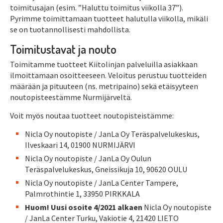
toimitusajan (esim. ”Haluttu toimitus viikolla 37”).
Pyrimme toimittamaan tuotteet halutulla viikolla, mikäli
se on tuotannollisesti mahdollista.
Toimitustavat ja nouto
Toimitamme tuotteet Kiitolinjan palveluilla asiakkaan
ilmoittamaan osoitteeseen. Veloitus perustuu tuotteiden
määrään ja pituuteen (ns. metripaino) sekä etäisyyteen
noutopisteestämme Nurmijärveltä.
Voit myös noutaa tuotteet noutopisteistämme:
Nicla Oy noutopiste / JanLa Oy Teräspalvelukeskus,
Ilveskaari 14, 01900 NURMIJÄRVI
Nicla Oy noutopiste / JanLa Oy Oulun
Teräspalvelukeskus, Gneissikuja 10, 90620 OULU
Nicla Oy noutopiste / JanLa Center Tampere,
Palmrothintie 1, 33950 PIRKKALA
Huom! Uusi osoite 4/2021 alkaen
Nicla Oy noutopiste
/ JanLa Center Turku, Vakiotie 4, 21420 LIETO