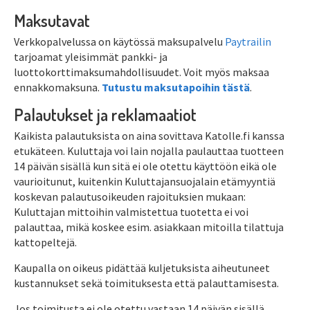
Maksutavat
Verkkopalvelussa on käytössä maksupalvelu
Paytrailin
tarjoamat yleisimmät pankki- ja
luottokorttimaksumahdollisuudet. Voit myös maksaa
ennakkomaksuna.
Tutustu maksutapoihin tästä
.
Palautukset ja reklamaatiot
Kaikista palautuksista on aina sovittava Katolle.fi kanssa
etukäteen. Kuluttaja voi lain nojalla paulauttaa tuotteen
14 päivän sisällä kun sitä ei ole otettu käyttöön eikä ole
vaurioitunut, kuitenkin Kuluttajansuojalain etämyyntiä
koskevan palautusoikeuden rajoituksien mukaan:
Kuluttajan mittoihin valmistettua tuotetta ei voi
palauttaa, mikä koskee esim. asiakkaan mitoilla tilattuja
kattopeltejä.
Kaupalla on oikeus pidättää kuljetuksista aiheutuneet
kustannukset sekä toimituksesta että palauttamisesta.
Jos toimitusta ei ole otettu vastaan 14 päivän sisällä