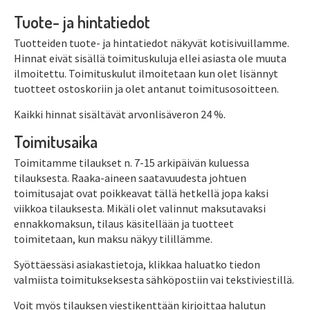
Tuote- ja hintatiedot
Tuotteiden tuote- ja hintatiedot näkyvät kotisivuillamme.
Hinnat eivät sisällä toimituskuluja ellei asiasta ole muuta
ilmoitettu. Toimituskulut ilmoitetaan kun olet lisännyt
tuotteet ostoskoriin ja olet antanut toimitusosoitteen.
Kaikki hinnat sisältävät arvonlisäveron 24 %.
Toimitusaika
Toimitamme tilaukset n. 7-15 arkipäivän kuluessa
tilauksesta. Raaka-aineen saatavuudesta johtuen
toimitusajat ovat poikkeavat tällä hetkellä jopa kaksi
viikkoa tilauksesta. Mikäli olet valinnut maksutavaksi
ennakkomaksun, tilaus käsitellään ja tuotteet
toimitetaan, kun maksu näkyy tilillämme.
Syöttäessäsi asiakastietoja, klikkaa haluatko tiedon
valmiista toimitukseksesta sähköpostiin vai tekstiviestillä.
Voit myös tilauksen viestikenttään kirjoittaa halutun