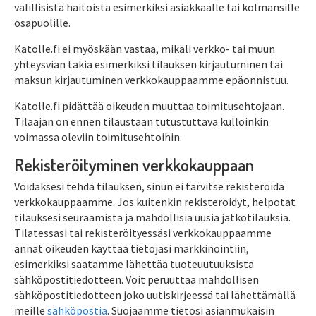
välillisistä haitoista esimerkiksi asiakkaalle tai kolmansille
osapuolille.
Katolle.fi ei myöskään vastaa, mikäli verkko- tai muun
yhteysvian takia esimerkiksi tilauksen kirjautuminen tai
maksun kirjautuminen verkkokauppaamme epäonnistuu.
Katolle.fi pidättää oikeuden muuttaa toimitusehtojaan.
Tilaajan on ennen tilaustaan tutustuttava kulloinkin
voimassa oleviin toimitusehtoihin.
Rekisteröityminen verkkokauppaan
Voidaksesi tehdä tilauksen, sinun ei tarvitse rekisteröidä
verkkokauppaamme. Jos kuitenkin rekisteröidyt, helpotat
tilauksesi seuraamista ja mahdollisia uusia jatkotilauksia.
Tilatessasi tai rekisteröityessäsi verkkokauppaamme
annat oikeuden käyttää tietojasi markkinointiin,
esimerkiksi saatamme lähettää tuoteuutuuksista
sähköpostitiedotteen. Voit peruuttaa mahdollisen
sähköpostitiedotteen joko uutiskirjeessä tai lähettämällä
meille
sähköpostia
. Suojaamme tietosi asianmukaisin