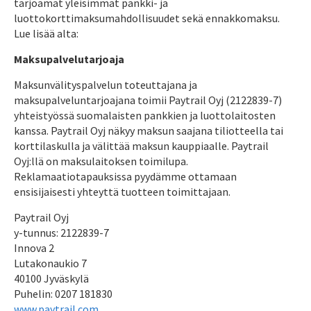
tarjoamat yleisimmät pankki- ja
luottokorttimaksumahdollisuudet sekä ennakkomaksu.
Lue lisää alta:
Maksupalvelutarjoaja
Maksunvälityspalvelun toteuttajana ja
maksupalveluntarjoajana toimii Paytrail Oyj (2122839-7)
yhteistyössä suomalaisten pankkien ja luottolaitosten
kanssa. Paytrail Oyj näkyy maksun saajana tiliotteella tai
korttilaskulla ja välittää maksun kauppiaalle. Paytrail
Oyj:llä on maksulaitoksen toimilupa.
Reklamaatiotapauksissa pyydämme ottamaan
ensisijaisesti yhteyttä tuotteen toimittajaan.
Paytrail Oyj
y-tunnus: 2122839-7
Innova 2
Lutakonaukio 7
40100 Jyväskylä
Puhelin: 0207 181830
www.paytrail.com