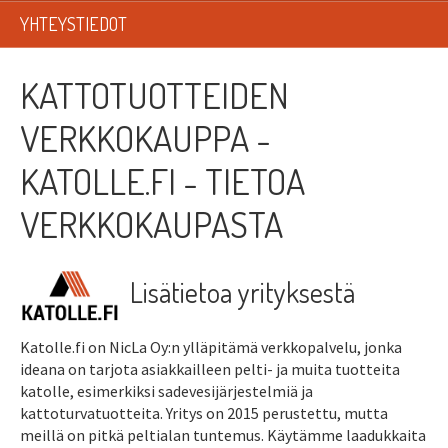
LISTAT
YHTEYSTIEDOT
SADEVESIJÄRJESTELMÄT
KATTOTUOTTEIDEN
KATTOTURVATUOTTEET
VERKKOKAUPPA -
TIKASTUOTTEET
KATOLLE.FI - TIETOA
KATTOLUUKUT JA KATTOLÄPIVIENNIT
VERKKOKAUPASTA
TARVIKKEET
Lisätietoa yrityksestä
TARJOUSTUOTTEET
PYYDÄ TARJOUS ASENNUKSESTA
Katolle.fi on NicLa Oy:n ylläpitämä verkkopalvelu, jonka
ideana on tarjota asiakkailleen pelti- ja muita tuotteita
katolle, esimerkiksi sadevesijärjestelmiä ja
kattoturvatuotteita. Yritys on 2015 perustettu, mutta
meillä on pitkä peltialan tuntemus. Käytämme laadukkaita