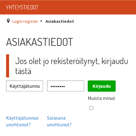
LISTAT
YHTEYSTIEDOT
SADEVESIJÄRJESTELMÄT
Login-register
Asiakastiedot
KATTOTURVATUOTTEET
ASIAKASTIEDOT
TIKASTUOTTEET
Jos olet jo rekisteröitynyt, kirjaudu
KATTOLUUKUT JA KATTOLÄPIVIENNIT
tästä
TARVIKKEET
TARJOUSTUOTTEET
Muista minut
PYYDÄ TARJOUS ASENNUKSESTA
Käyttäjätunnus
Salasana
unohtunut?
unohtunut?