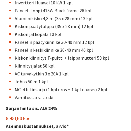
Invertteri Huawei 10 kW 1 kpl
Paneeli Longi 415W Black frame 26 kpl
Alumiinikisko 4,8 m (35 x 28 mm) 13 kpl
Kiskon päätytulppa (35 x 28 mm) 12 kpl
Kiskon jatkopala 10 kpl
Paneelin päätykiinnike 30-40 mm 12 kpl
Paneelin keskikiinnike 30-40 mm 46 kpl
Kiskon kiinnitys T-pultti + laippamutteri 58 kpl
Kiinnitysjalat 58 kpl
AC turvakytkin 3 x 20A 1 kpl
Johto 50 m 1 kpl
MC-4 liitinsarja (1 kpl uros + 1 kpl naaras) 2 kpl
Varoitustarra-arkki
Sarjan hinta sis. ALV 24%
9 951,00 Eur
Asennuskustannukset, arvio*