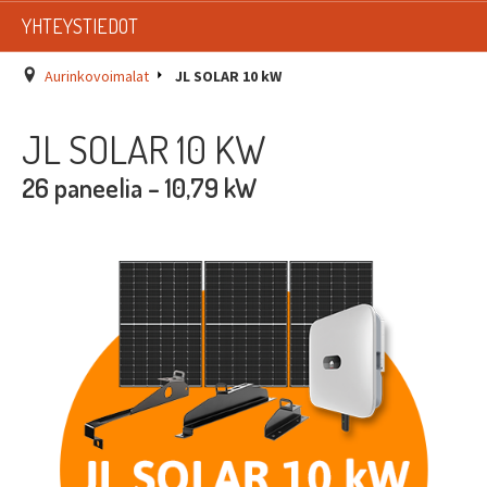
LISTAT
YHTEYSTIEDOT
SADEVESIJÄRJESTELMÄT
Aurinkovoimalat
JL SOLAR 10 kW
KATTOTURVATUOTTEET
JL SOLAR 10 KW
TIKASTUOTTEET
26 paneelia – 10,79 kW
KATTOLUUKUT JA KATTOLÄPIVIENNIT
TARVIKKEET
TARJOUSTUOTTEET
PYYDÄ TARJOUS ASENNUKSESTA