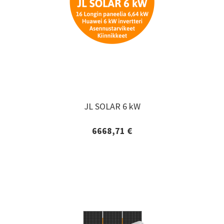
JL SOLAR 6 kW
JL SOLAR 6 kW
6668,71 €
Lisätiedot ja tilaaminen