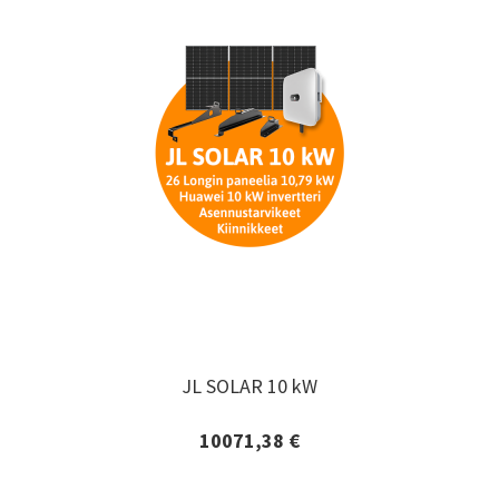
JL SOLAR 10 kW
JL SOLAR 10 kW
10071,38 €
Lisätiedot ja tilaaminen