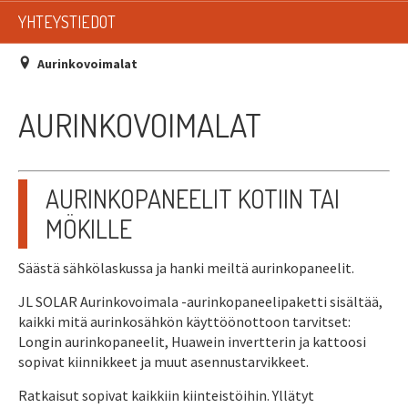
LISTAT
YHTEYSTIEDOT
SADEVESIJÄRJESTELMÄT
Aurinkovoimalat
KATTOTURVATUOTTEET
AURINKOVOIMALAT
TIKASTUOTTEET
KATTOLUUKUT JA KATTOLÄPIVIENNIT
AURINKOPANEELIT KOTIIN TAI
MÖKILLE
TARVIKKEET
Säästä sähkölaskussa ja hanki meiltä aurinkopaneelit.
TARJOUSTUOTTEET
JL SOLAR Aurinkovoimala -aurinkopaneelipaketti sisältää,
PYYDÄ TARJOUS ASENNUKSESTA
kaikki mitä aurinkosähkön käyttöönottoon tarvitset:
Longin aurinkopaneelit, Huawein invertterin ja kattoosi
sopivat kiinnikkeet ja muut asennustarvikkeet.
Ratkaisut sopivat kaikkiin kiinteistöihin. Yllätyt