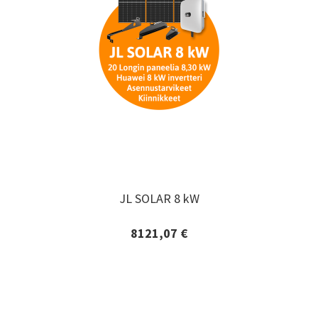
JL SOLAR 8 kW
JL SOLAR 8 kW
8121,07 €
Lisätiedot ja tilaaminen