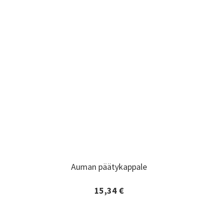
Auman päätykappale
Auman päätykappale
15,34 €
Lisätiedot ja tilaaminen