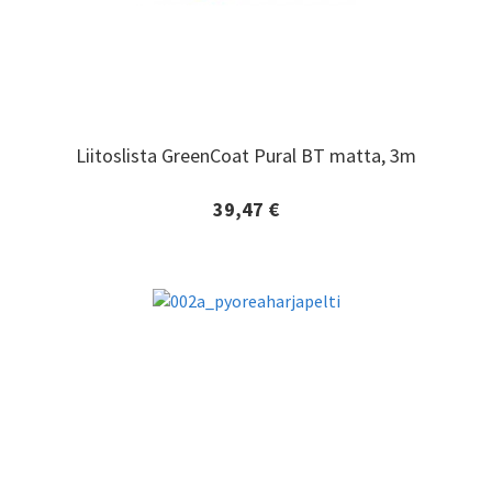
Liitoslista GreenCoat Pural BT matta, 3m
Liitoslista GreenCoat Pural BT matta, 3m
39,47 €
Lisätiedot ja tilaaminen