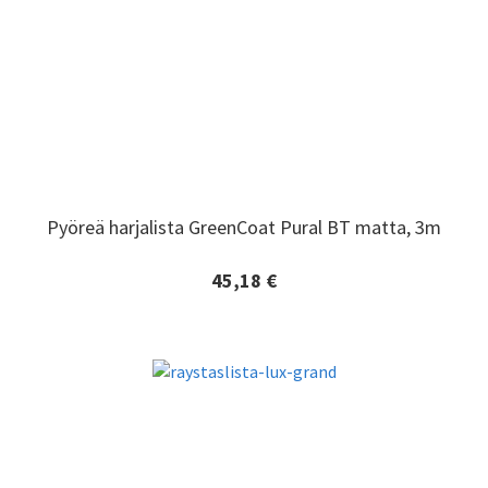
Pyöreä harjalista GreenCoat Pural BT matta, 3m
Pyöreä harjalista GreenCoat Pural BT matta, 3m
45,18 €
Lisätiedot ja tilaaminen