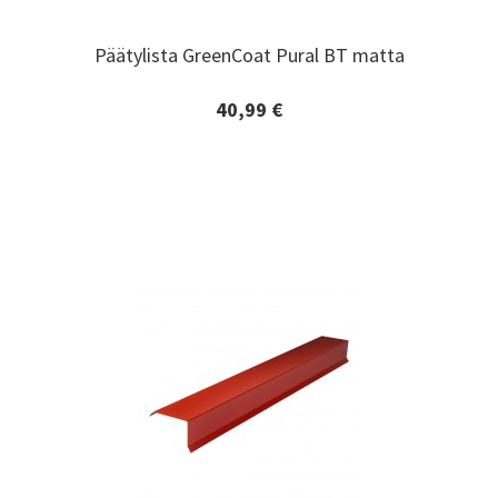
Päätylista GreenCoat Pural BT matta
Päätylista GreenCoat Pural BT matta
40,99 €
Lisätiedot ja tilaaminen