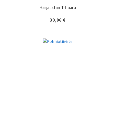
Harjalistan T-haara
Harjalistan T-haara
30,06 €
Lisätiedot ja tilaaminen