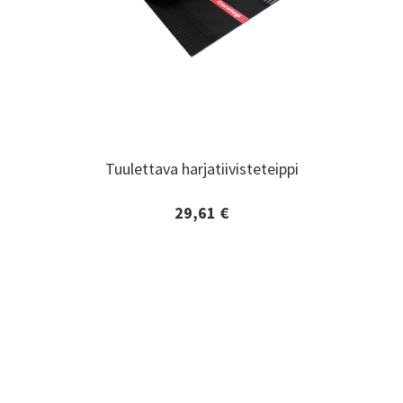
Tuulettava harjatiivisteteippi
Tuulettava harjatiivisteteippi
29,61 €
Lisätiedot ja tilaaminen