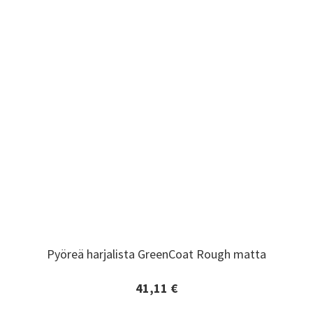
Pyöreä harjalista GreenCoat Rough matta
Pyöreä harjalista GreenCoat Rough matta
41,11 €
Lisätiedot ja tilaaminen