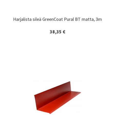
Harjalista sileä GreenCoat Pural BT matta, 3m
Harjalista sileä GreenCoat Pural BT matta, 3m
38,35 €
Lisätiedot ja tilaaminen