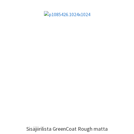
Sisäjiirilista GreenCoat Rough matta
Sisäjiirilista GreenCoat Rough matta