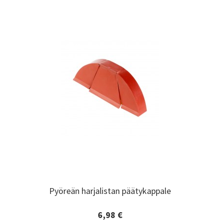
Pyöreän harjalistan päätykappale
Pyöreän harjalistan päätykappale
6,98 €