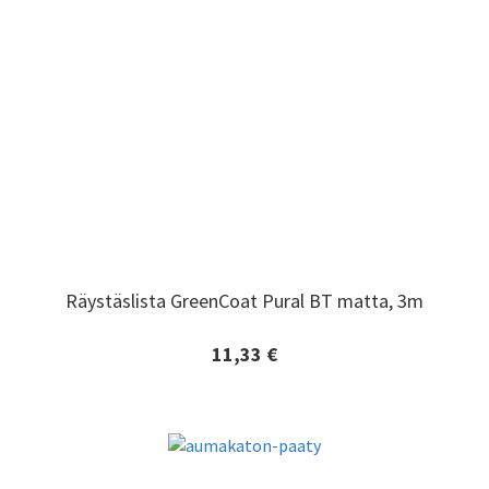
Räystäslista GreenCoat Pural BT matta, 3m
Räystäslista GreenCoat Pural BT matta, 3m
11,33 €
Lisätiedot ja tilaaminen