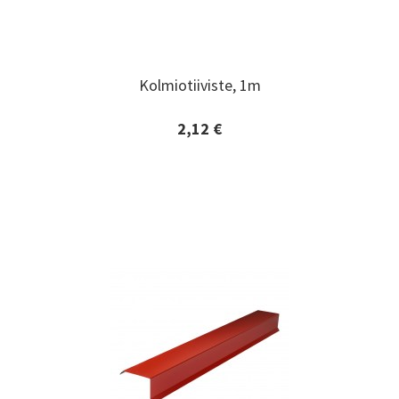
Kolmiotiiviste, 1m
Kolmiotiiviste, 1m
2,12 €
Lisätiedot ja tilaaminen