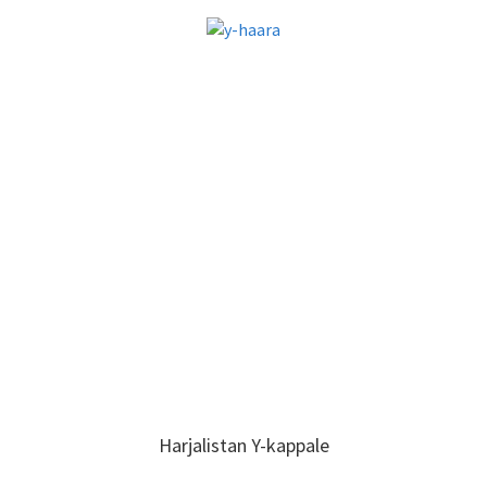
Harjalistan Y-kappale
Harjalistan Y-kappale