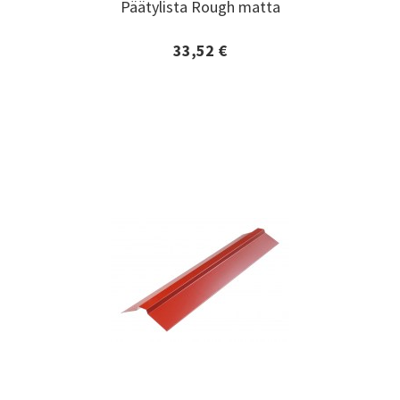
Päätylista Rough matta
Päätylista Rough matta
33,52 €
Lisätiedot ja tilaaminen