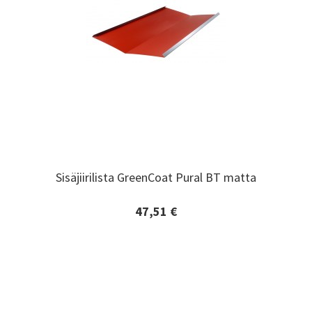
Sisäjiirilista GreenCoat Pural BT matta
Sisäjiirilista GreenCoat Pural BT matta
47,51 €
Lisätiedot ja tilaaminen