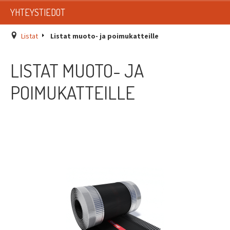
LISTAT
YHTEYSTIEDOT
SADEVESIJÄRJESTELMÄT
Listat
Listat muoto- ja poimukatteille
KATTOTURVATUOTTEET
LISTAT MUOTO- JA
TIKASTUOTTEET
POIMUKATTEILLE
KATTOLUUKUT JA KATTOLÄPIVIENNIT
TARVIKKEET
TARJOUSTUOTTEET
PYYDÄ TARJOUS ASENNUKSESTA