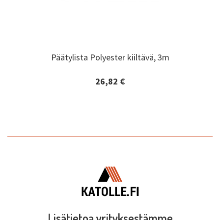
Päätylista Polyester kiiltävä, 3m
Päätylista Polyester kiiltävä, 3m
26,82 €
Lisätiedot ja tilaaminen
Lisätietoa yrityksestämme