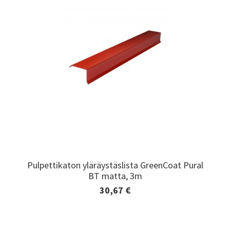
Pulpettikaton yläräystäslista GreenCoat Pural
Pulpettikaton yläräystäslista GreenCoat Pural
BT matta, 3m
BT matta, 3m
30,67 €
Lisätiedot ja tilaaminen