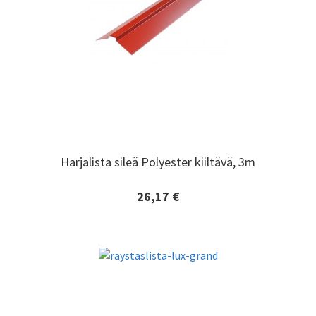
Harjalista sileä Polyester kiiltävä, 3m
Harjalista sileä Polyester kiiltävä, 3m
26,17 €
Lisätiedot ja tilaaminen