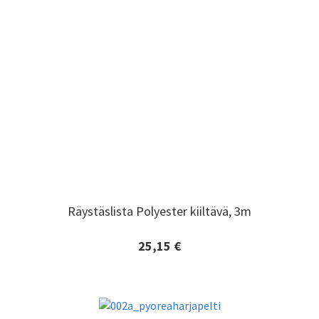
Räystäslista Polyester kiiltävä, 3m
Räystäslista Polyester kiiltävä, 3m
25,15 €
Lisätiedot ja tilaaminen