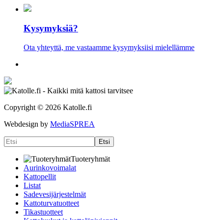
Kysymyksiä?
Ota yhteyttä, me vastaamme kysymyksiisi mielellämme
Copyright ©
2026 Katolle.fi
Webdesign by
MediaSPREA
Tuoteryhmät
Aurinkovoimalat
Kattopellit
Listat
Sadevesijärjestelmät
Kattoturvatuotteet
Tikastuotteet