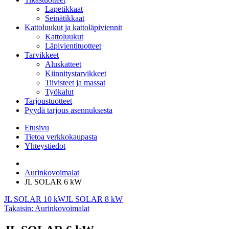
Lapetikkaat
Seinätikkaat
Kattoluukut ja kattoläpiviennit
Kattoluukut
Läpivientituotteet
Tarvikkeet
Aluskatteet
Kiinnitystarvikkeet
Tiivisteet ja massat
Työkalut
Tarjoustuotteet
Pyydä tarjous asennuksesta
Etusivu
Tietoa verkkokaupasta
Yhteystiedot
Aurinkovoimalat
JL SOLAR 6 kW
JL SOLAR 10 kW
JL SOLAR 8 kW
Takaisin: Aurinkovoimalat