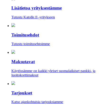
Lisätietoa yrityksestämme
Tutustu Katolle.fi -yritykseen
Toimitusehdot
Tutustu toimitusehtoimme
Maksutavat
Käytössämme on kaikki yleiset suomalailaiset pankki- ja
luottokorttimaksut
Tarjoukset
Katso ajankohtaisia tarjouksiamme