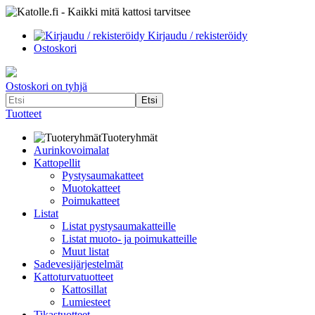
Kirjaudu / rekisteröidy
Ostoskori
Ostoskori on tyhjä
Tuotteet
Tuoteryhmät
Aurinkovoimalat
Kattopellit
Pystysaumakatteet
Muotokatteet
Poimukatteet
Listat
Listat pystysaumakatteille
Listat muoto- ja poimukatteille
Muut listat
Sadevesijärjestelmät
Kattoturvatuotteet
Kattosillat
Lumiesteet
Tikastuotteet