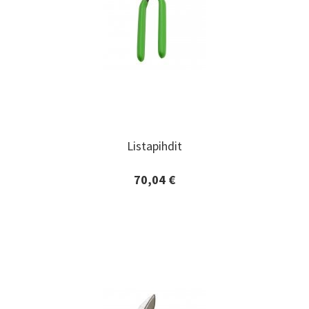
Listapihdit
Listapihdit
70,04 €
Lisätiedot ja tilaaminen