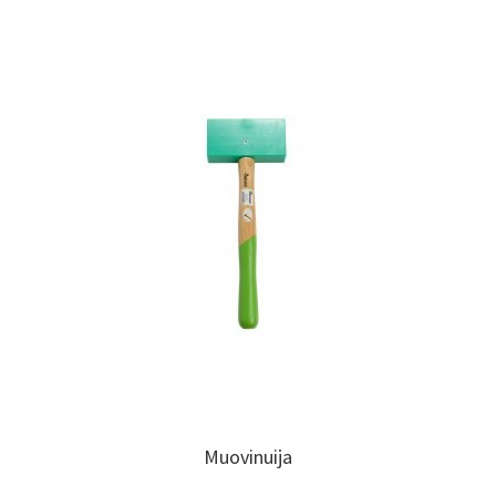
Muovinuija
Muovinuija