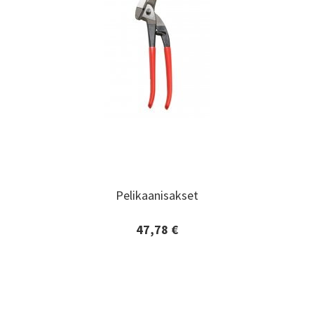
Pelikaanisakset
Pelikaanisakset
47,78 €
Lisätiedot ja tilaaminen