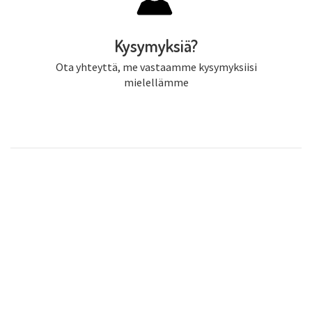
Kysymyksiä?
Ota yhteyttä, me vastaamme kysymyksiisi
mielellämme