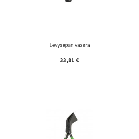
Levysepän vasara
Levysepän vasara
33,81 €
Lisätiedot ja tilaaminen