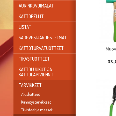
AURINKOVOIMALAT
KATTOPELLIT
LISTAT
SADEVESIJÄRJESTELMÄT
KATTOTURVATUOTTEET
Muovi
Muovi
TIKASTUOTTEET
33,
Lisäti
tilaa
KATTOLUUKUT JA
KATTOLÄPIVIENNIT
TARVIKKEET
Aluskatteet
Kiinnitystarvikkeet
Tiivisteet ja massat