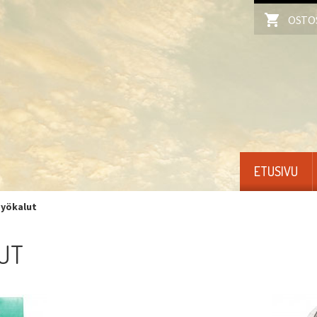
OSTO
ETUSIVU
yökalut
UT