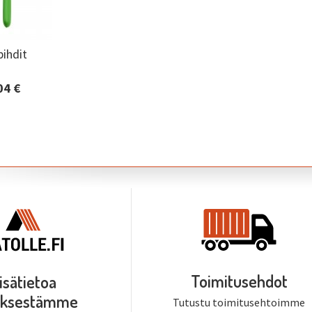
pihdit
pihdit
04 €
edot ja
minen
Toimitusehdot
isätietoa
tyksestämme
Tutustu toimitusehtoimme