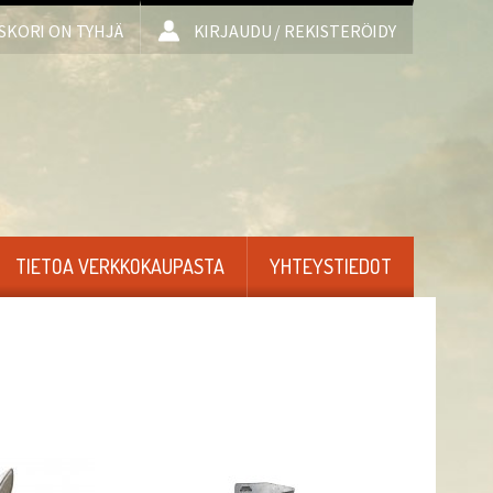
SKORI ON TYHJÄ
KIRJAUDU / REKISTERÖIDY
TIETOA VERKKOKAUPASTA
YHTEYSTIEDOT