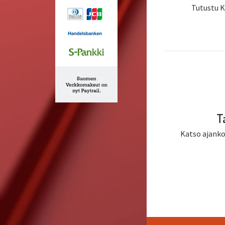
Tutustu Ka
T
Katso ajank