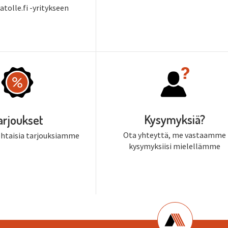
tolle.fi -yritykseen
Kysymyksiä?
arjoukset
Ota yhteyttä, me vastaamme
ohtaisia tarjouksiamme
kysymyksiisi mielellämme