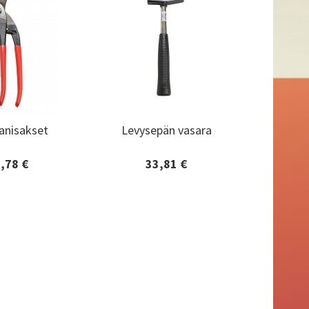
anisakset
Levysepän vasara
anisakset
Levysepän vasara
,78 €
33,81 €
tiedot ja
Lisätiedot ja
aaminen
tilaaminen