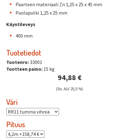
Paarteen materiaali Zn 1,25 x 25 x 45 mm
Puolaputki 1,25 x 25 mm
Käyntileveys
400 mm
Tuotetiedot
Tuotenro:
33001
Tuotteen paino:
15 kg
94,88 €
(Sis. ALV 25,5 %)
Väri
Pituus