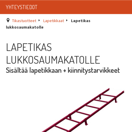
LISTAT
YHTEYSTIEDOT
SADEVESIJÄRJESTELMÄT
Tikastuotteet
Lapetikkaat
Lapetikas
lukkosaumakatolle
KATTOTURVATUOTTEET
LAPETIKAS
TIKASTUOTTEET
LUKKOSAUMAKATOLLE
KATTOLUUKUT JA KATTOLÄPIVIENNIT
Sisältää lapetikkaan + kiinnitystarvikkeet
TARVIKKEET
TARJOUSTUOTTEET
PYYDÄ TARJOUS ASENNUKSESTA