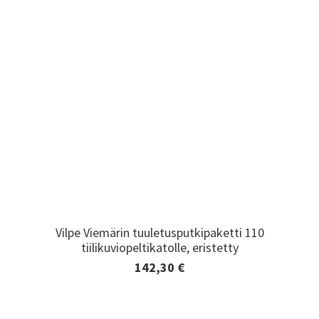
Vilpe Viemärin tuuletusputkipaketti 110
Vilpe Viemärin tuuletusputkipaketti 110
tiilikuviopeltikatolle, eristetty
tiilikuviopeltikatolle, eristetty
142,30 €
Lisätiedot ja tilaaminen