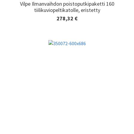
Vilpe Ilmanvaihdon poistoputkipaketti 160
Vilpe Ilmanvaihdon poistoputkipaketti 160
tiilikuviopeltikatolle, eristetty
tiilikuviopeltikatolle, eristetty
278,32 €
Lisätiedot ja tilaaminen