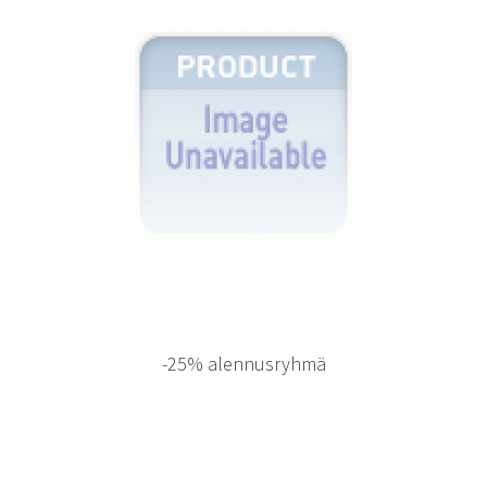
-25% alennusryhmä