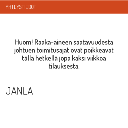
LISTAT
YHTEYSTIEDOT
SADEVESIJÄRJESTELMÄT
KATTOTURVATUOTTEET
Huom! Raaka-aineen saatavuudesta
TIKASTUOTTEET
johtuen toimitusajat ovat poikkeavat
tällä hetkellä jopa kaksi viikkoa
KATTOLUUKUT JA KATTOLÄPIVIENNIT
tilauksesta.
TARVIKKEET
TARJOUSTUOTTEET
JANLA
PYYDÄ TARJOUS ASENNUKSESTA