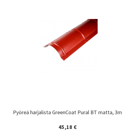
Pyöreä harjalista GreenCoat Pural BT matta, 3m
Pyöreä harjalista GreenCoat Pural BT matta, 3m
45,18 €
Lisätiedot ja tilaaminen