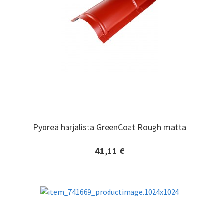
Pyöreä harjalista GreenCoat Rough matta
Pyöreä harjalista GreenCoat Rough matta
41,11 €
Lisätiedot ja tilaaminen