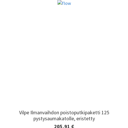
Vilpe Ilmanvaihdon poistoputkipaketti 125
Vilpe Ilmanvaihdon poistoputkipaketti 125
pystysaumakatolle, eristetty
pystysaumakatolle, eristetty
205,91 €