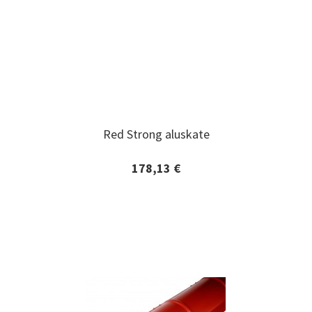
Red Strong aluskate
Red Strong aluskate
178,13 €
Lisätiedot ja tilaaminen