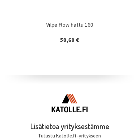
Vilpe Flow hattu 160
Vilpe Flow hattu 160
50,60 €
Lisätiedot ja tilaaminen
Lisätietoa yrityksestämme
Tutustu Katolle.fi -yritykseen