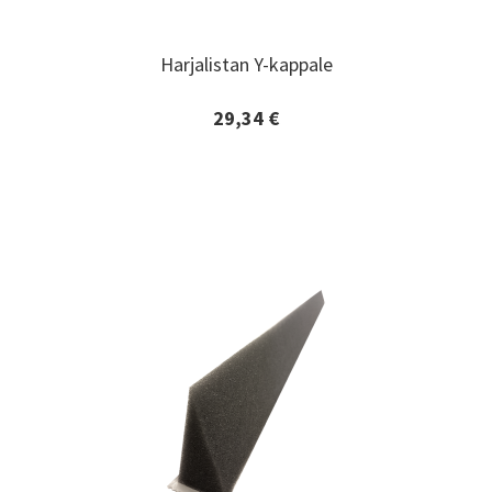
Harjalistan Y-kappale
Harjalistan Y-kappale
29,34 €
Lisätiedot ja tilaaminen