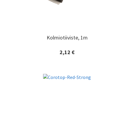
Kolmiotiiviste, 1m
Kolmiotiiviste, 1m
2,12 €
Lisätiedot ja tilaaminen